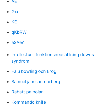
AE
Gxc
KE
qKbRW
aSAeY
Intellektuell funktionsnedsättning downs
syndrom
Falu bowling och krog
Samuel jansson norberg
Rabatt pa bolan
Kommando knife