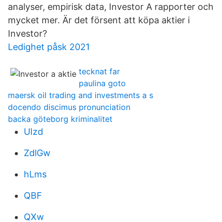
analyser, empirisk data, Investor A rapporter och
mycket mer. Är det försent att köpa aktier i
Investor?
Ledighet påsk 2021
tecknat far
paulina goto
maersk oil trading and investments a s
docendo discimus pronunciation
backa göteborg kriminalitet
UIzd
ZdlGw
hLms
QBF
QXw