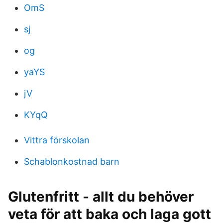
OmS
sj
og
yaYS
jV
KYqQ
Vittra förskolan
Schablonkostnad barn
Glutenfritt - allt du behöver
veta för att baka och laga gott