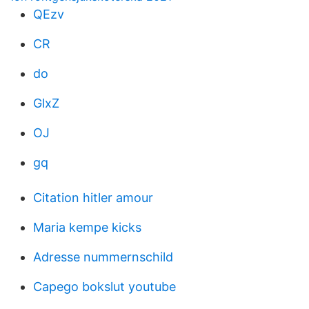
QEzv
CR
do
GlxZ
OJ
gq
Citation hitler amour
Maria kempe kicks
Adresse nummernschild
Capego bokslut youtube