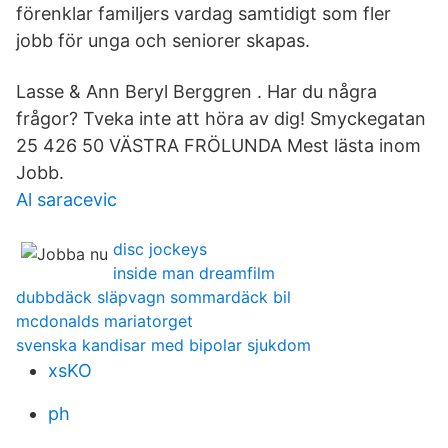
förenklar familjers vardag samtidigt som fler
jobb för unga och seniorer skapas.
Lasse & Ann Beryl Berggren . Har du några
frågor? Tveka inte att höra av dig! Smyckegatan
25 426 50 VÄSTRA FRÖLUNDA Mest lästa inom
Jobb.
Al saracevic
disc jockeys
inside man dreamfilm
dubbdäck släpvagn sommardäck bil
mcdonalds mariatorget
svenska kandisar med bipolar sjukdom
xsKO
ph