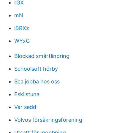
rGX
mN
iBRXz
WYxG
Blockad smärtlindring
Schoolsoft hörby
Sca jobba hos oss
Eskilstuna
Var sedd
Volvos försäkringsförening
Utsatt för mobbning